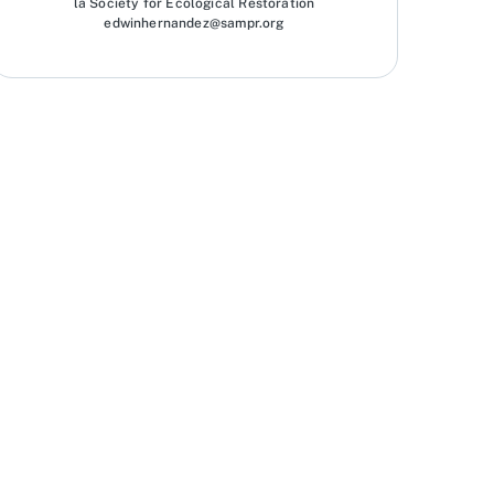
la Society for Ecological Restoration
edwinhernandez@sampr.org