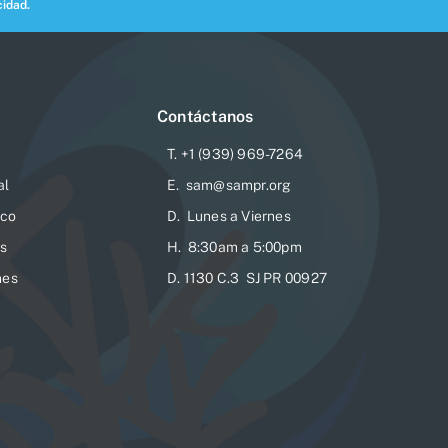
idad.
Contáctanos
T. +1 (939) 969-7264
al
E. sam@sampr.org
ico
D. Lunes a Viernes
es
H. 8:30am a 5:00pm
nes
D. 1130 C.3 SJ PR 00927