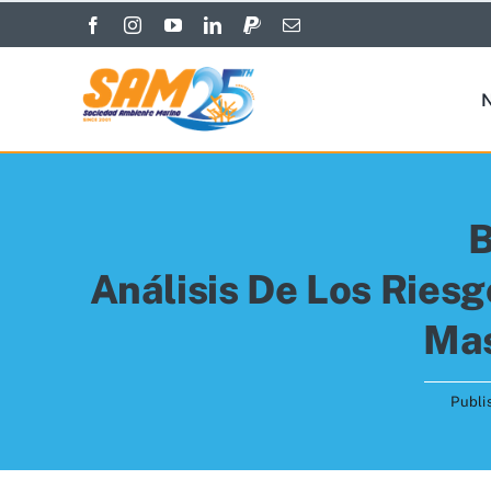
Skip
to
content
N
B
Análisis De Los Ries
Mas
Publi