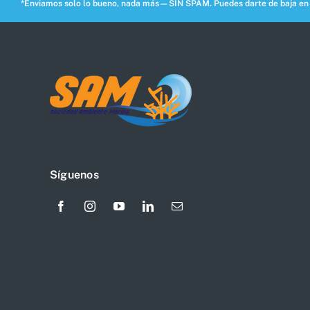
*Enviamos solo lo bueno, nada más—SIN SPAM. Puedes darte de baja en c
Síguenos