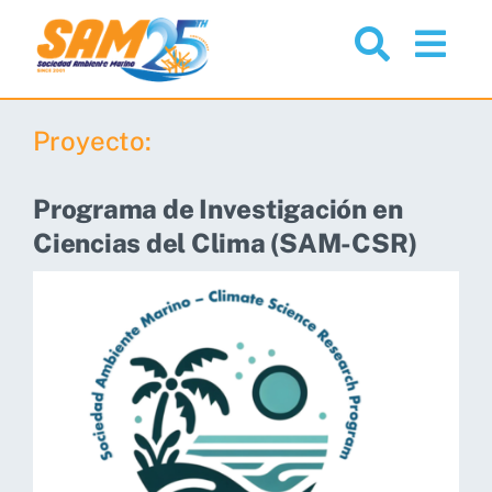
Skip
to
Togg
content
Navi
Nosotros
Proyecto:
Proyectos
Programa de Investigación en
Ciencias del Clima (SAM-CSR)
Noticias
Comunidad
Servicios
Recursos