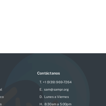
Contáctanos
T. +1 (939) 969-7264
al
E. sam@sampr.org
ico
D. Lunes a Viernes
es
H. 8:30am a 5:00pm