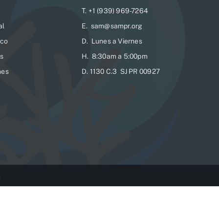
T. +1 (939) 969-7264
al
E. sam@sampr.org
ico
D. Lunes a Viernes
es
H. 8:30am a 5:00pm
nes
D. 1130 C.3 SJ PR 00927
.