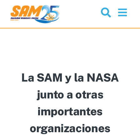
Skip
to
Togg
content
Navi
Nosotros
Proyectos
Noticias
La SAM y la NASA
junto a otras
Comunidad
importantes
Servicios
organizaciones
Recursos