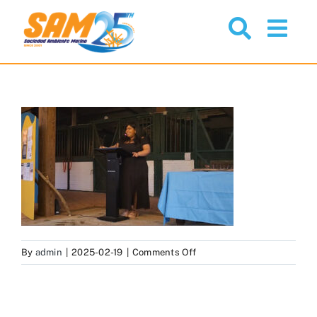
Skip
to
Togg
content
Navi
Nosotros
Proyectos
Noticias
Comunidad
on
By
admin
|
2025-02-19
|
Comments Off
Servicios
Isatis-
Cintron
Recursos