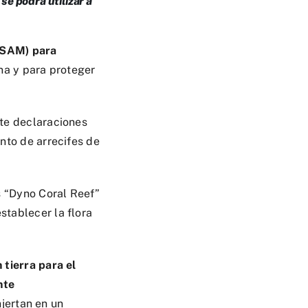
e podrá utilizar a
SAM) para
na y para proteger
te declaraciones
nto de arrecifes de
s “Dyno Coral Reef”
tablecer la flora
tierra para el
nte
njertan en un