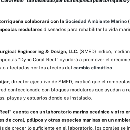
Coral Reef” fue diseñado por una empresa puertorriqueña y s
orriqueña colaborará con la
Sociedad Ambiente Marino
(
ompeolas modulares
diseñados para rehabilitar la vida mari
urgical Engineering & Design, LLC.
(SMED) indicó, median
ompeolas “Dyno Coral Reef” ayudará a promover el crecimie
sto afectados por los efectos del
cambio climático
.
újar
, director ejecutivo de SMED, explicó que el rompeola
red confeccionada con bloques modulares que ayudan a res
as, playas y estuarios donde es instalado.
eef” cuenta con un laboratorio marino oceánico y otro en 
es de coral, pólipos y otras especies marinas en un ambie
 de crecer lo suficiente en el laboratorio, los corales se i