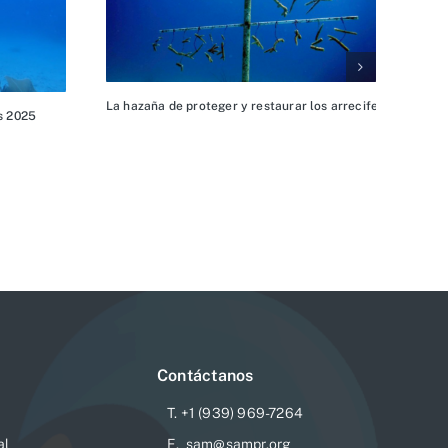
La hazaña de proteger y restaurar los arrecifes coralino
as 2025
integrado de corales naturales y de modelos impresos 3D
Contáctanos
T. +1 (939) 969-7264
al
E. sam@sampr.org