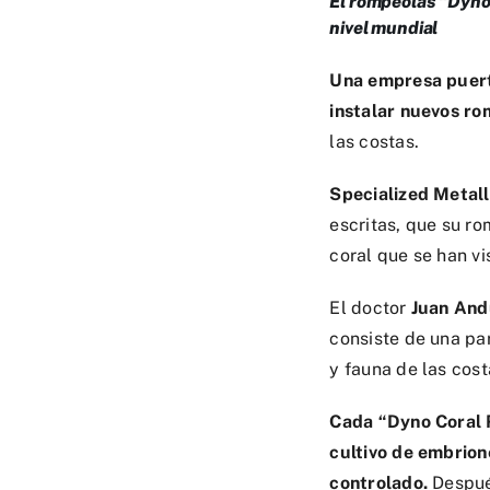
El rompeolas “Dyno 
nivel mundial
Una empresa puert
instalar nuevos r
las costas.
Specialized Metall
escritas, que su r
coral que se han vi
El doctor
Juan And
consiste de una pa
y fauna de las cost
Cada “Dyno Coral R
cultivo de embrion
controlado.
Después