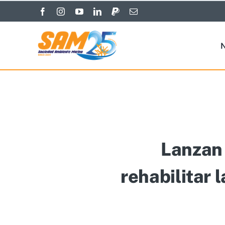
Skip
to
content
N
Lanzan 
rehabilitar 