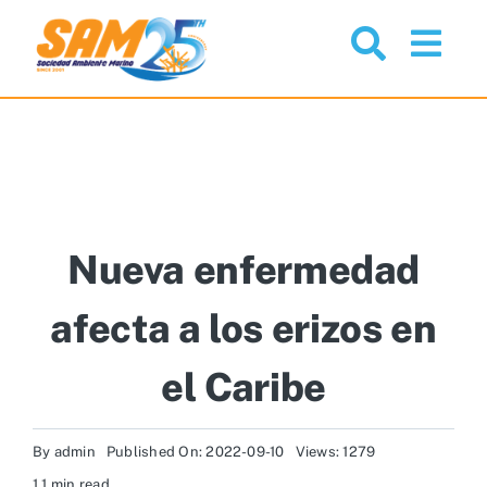
Skip
to
Togg
content
Navi
Nosotros
Proyectos
Noticias
Nueva enfermedad
afecta a los erizos en
Comunidad
el Caribe
Servicios
By
admin
Published On: 2022-09-10
Views: 1279
Recursos
1.1 min read