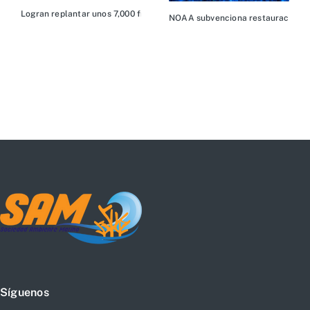
Logran replantar unos 7,000 fragmentos de corales que se desprendiero
NOAA subvenciona restauración de
Síguenos