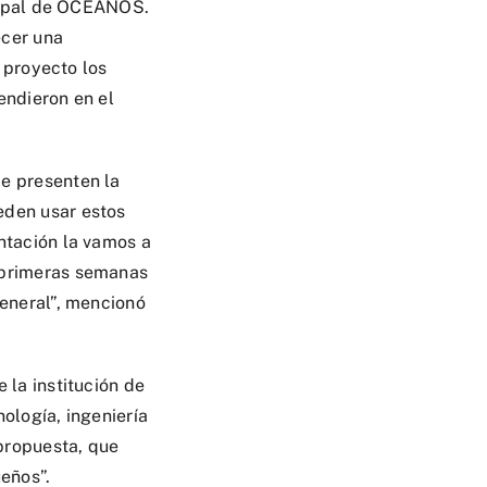
ncipal de OCEANOS.
ecer una
l proyecto los
endieron en el
e presenten la
eden usar estos
ntación la vamos a
 primeras semanas
general”, mencionó
 la institución de
ología, ingeniería
propuesta, que
eños”.