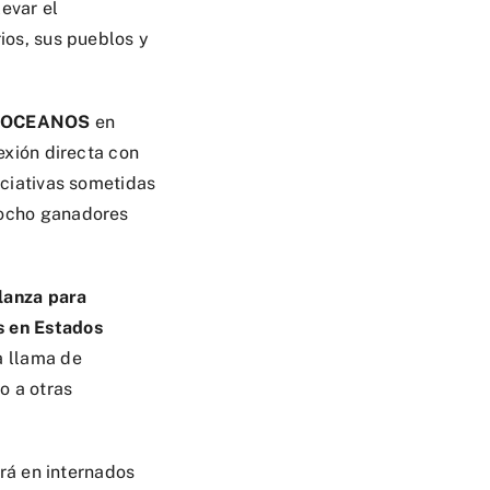
evar el
ios, sus pueblos y
OCEANOS
en
exión directa con
iciativas sometidas
 ocho ganadores
lanza para
s en Estados
a llama de
o a otras
irá en internados