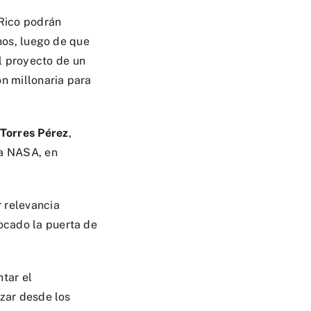
 Rico podrán
nos, luego de que
l proyecto de un
n millonaria para
 Torres Pérez
,
la NASA, en
 relevancia
ocado la puerta de
tar el
ezar desde los