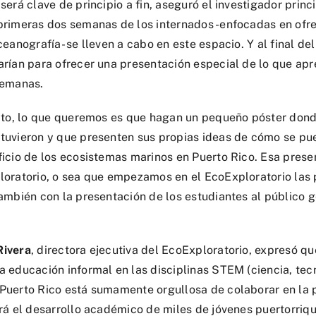
será clave de principio a fin, aseguró el investigador pri
primeras dos semanas de los internados -enfocadas en ofr
ceanografía- se lleven a cabo en este espacio. Y al final de
arían para ofrecer una presentación especial de lo que apr
semanas.
ecto, lo que queremos es que hagan un pequeño póster dond
tuvieron y que presenten sus propias ideas de cómo se pu
ficio de los ecosistemas marinos en Puerto Rico. Esa prese
loratorio, o sea que empezamos en el EcoExploratorio las
también con la presentación de los estudiantes al público 
Rivera
, directora ejecutiva del EcoExploratorio, expresó que
 educación informal en las disciplinas STEM (ciencia, tecn
Puerto Rico está sumamente orgullosa de colaborar en la 
ará el desarrollo académico de miles de jóvenes puertorriqu