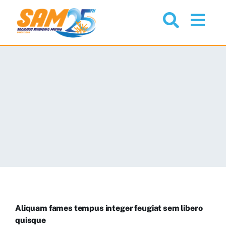
Skip
to
Togg
content
Navi
Nosotros
Proyectos
Noticias
Comunidad
Servicios
Aliquam fames tempus integer feugiat sem libero
Recursos
quisque